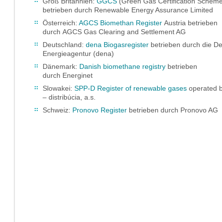
Groß Britannien:
GGCS
(Green Gas Certification Schem
betrieben durch Renewable Energy Assurance Limited
Österreich:
AGCS Biomethan Register
Austria betrieben
durch AGCS Gas Clearing and Settlement AG
Deutschland:
dena Biogasregister
betrieben durch die D
Energieagentur (dena)
Dänemark:
Danish biomethane registry
betrieben
durch Energinet
Slowakei:
SPP-D Register of renewable gases
operated 
– distribúcia, a.s.
Schweiz:
Pronovo Register
betrieben durch Pronovo AG