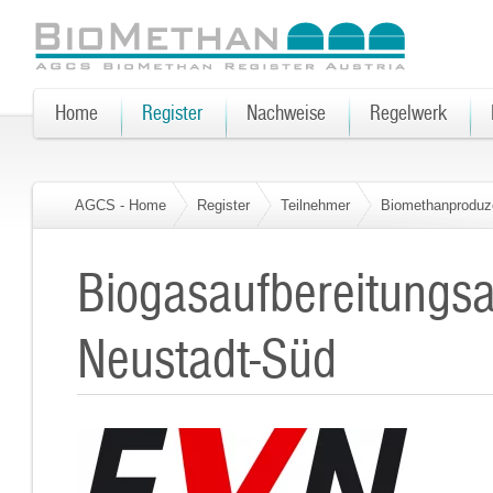
Home
Register
Nachweise
Regelwerk
AGCS - Home
Register
Teilnehmer
Biomethanproduz
Biogasaufbereitungs
Neustadt-Süd