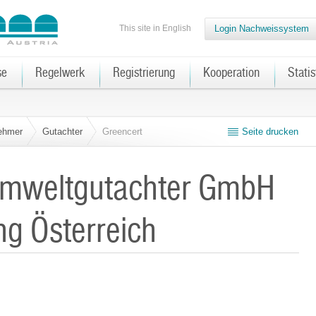
This site in English
Login Nachweissystem
se
Regelwerk
Registrierung
Kooperation
Statis
nehmer
Gutachter
Greencert
Seite drucken
Umweltgutachter GmbH
ng Österreich